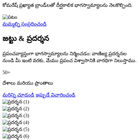
కోమరేష్ ప్రఖ్యాత బ్రాండ్‌లతో దీర్ఘకాలిక భాగస్వామ్యాలను నెలకొల్పింది.
మమ్మల్ని సంప్రదించండి
జట్టు & ప్రదర్శన
ప్రపంచవ్యాప్తంగా భాగస్వామ్యాలను నిర్మించడం: వాణిజ్య ప్రదర్శనల
నుండి మీ ఇంటి వరకు, మేము ప్రపంచ విశ్వాసానికి వారధిగా నిలుస్తాము.
50+
దేశాలు మరియు ప్రాంతాలు
మరిన్ని చూడండి
ఇప్పుడే విచారించండి