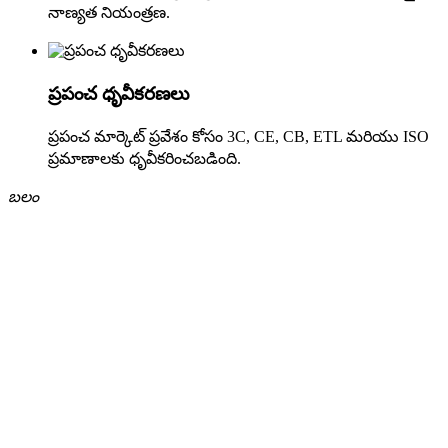
నాణ్యత నియంత్రణ.
ప్రపంచ ధృవీకరణలు
ప్రపంచ మార్కెట్ ప్రవేశం కోసం 3C, CE, CB, ETL మరియు ISO
ప్రమాణాలకు ధృవీకరించబడింది.
బలం