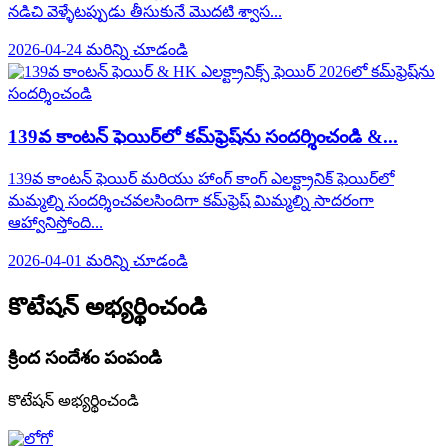
నడిచి వెళ్ళేటప్పుడు తీసుకునే మొదటి శ్వాస...
2026-04-24
మరిన్ని చూడండి
139వ కాంటన్ ఫెయిర్‌లో కమ్‌ఫ్రెష్‌ను సందర్శించండి &...
139వ కాంటన్ ఫెయిర్ మరియు హాంగ్ కాంగ్ ఎలక్ట్రానిక్ ఫెయిర్‌లో
మమ్మల్ని సందర్శించవలసిందిగా కమ్‌ఫ్రెష్ మిమ్మల్ని సాదరంగా
ఆహ్వానిస్తోంది...
2026-04-01
మరిన్ని చూడండి
కొటేషన్ అభ్యర్థించండి
క్రింద సందేశం పంపండి
కొటేషన్ అభ్యర్థించండి