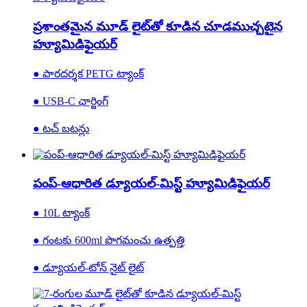
ప్రశాంతమైన మూడ్ లైట్‌తో కూడిన చూడముచ్చటైన
హ్యూమిడిఫైయర్
● పారదర్శక PETG ట్యాంక్
● USB-C ఛార్జింగ్
● టచ్ బటన్లు
పంప్-ఆధారిత డ్యూయల్-మిస్ట్ హ్యూమిడిఫైయర్
● 10L ట్యాంక్
● గంటకు 600ml పొగమంచు ఉత్పత్తి
● డ్యూయల్-టోన్ నైట్ లైట్