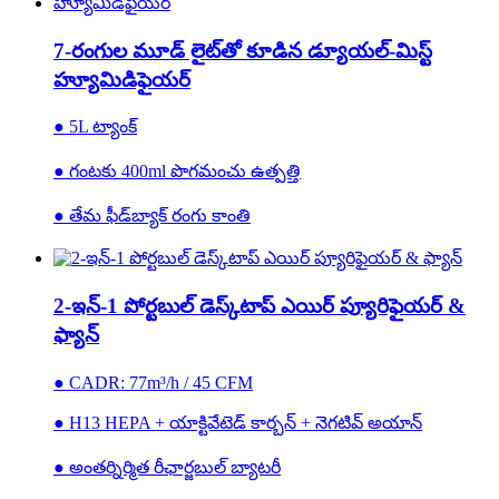
7-రంగుల మూడ్ లైట్‌తో కూడిన డ్యూయల్-మిస్ట్
హ్యూమిడిఫైయర్
● 5L ట్యాంక్
● గంటకు 400ml పొగమంచు ఉత్పత్తి
● తేమ ఫీడ్‌బ్యాక్ రంగు కాంతి
2-ఇన్-1 పోర్టబుల్ డెస్క్‌టాప్ ఎయిర్ ప్యూరిఫైయర్ &
ఫ్యాన్
● CADR: 77m³/h / 45 CFM
● H13 HEPA + యాక్టివేటెడ్ కార్బన్ + నెగటివ్ అయాన్
● అంతర్నిర్మిత రీఛార్జబుల్ బ్యాటరీ