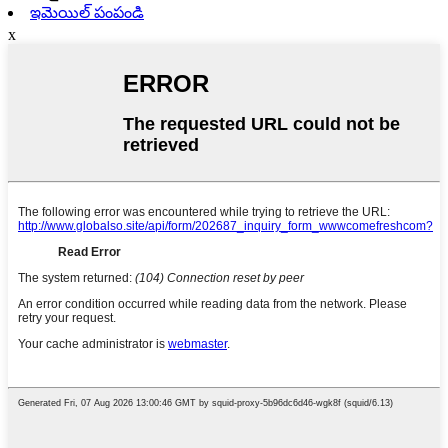
ఇమెయిల్ పంపండి
x