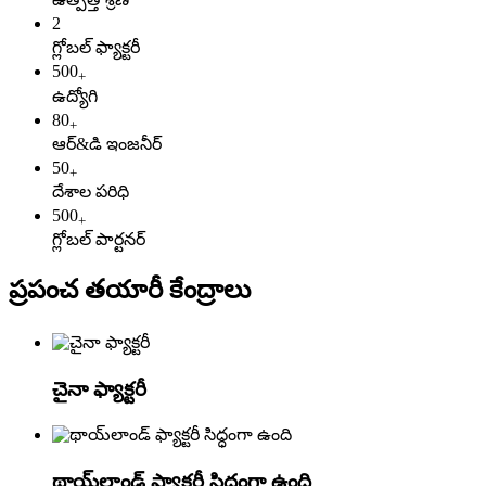
2
గ్లోబల్ ఫ్యాక్టరీ
500
+
ఉద్యోగి
80
+
ఆర్&డి ఇంజనీర్
50
+
దేశాల పరిధి
500
+
గ్లోబల్ పార్టనర్
ప్రపంచ తయారీ కేంద్రాలు
చైనా ఫ్యాక్టరీ
థాయ్‌లాండ్ ఫ్యాక్టరీ సిద్ధంగా ఉంది