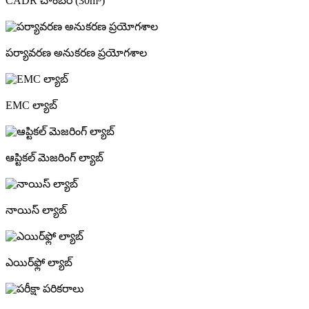
CADR చాంబర్ (30m³)
పర్యావరణ అనుకరణ ప్రయోగశాల
EMC ల్యాబ్
ఆప్టికల్ మెజరింగ్ ల్యాబ్
నాయిస్ ల్యాబ్
ఎయిర్‌ఫ్లో ల్యాబ్