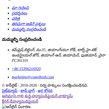
మా గురించి
ప్రదర్శనలు
చరిత్ర
తరచుగా అడిగే ప్రశ్నలు
మమ్మల్ని సంప్రదించండి
మమ్మల్ని సంప్రదించండి
కమ్‌ఫ్రెష్ బిల్డింగ్, నం.35, జియాంగ్‌యూ రోడ్, టార్చ్ హై-టెక్
ఇండస్ట్రియల్ జోన్, జియాంగ్ ఆన్, జియామెన్, ఫుజియాన్, చైనా
PC361101
+86 15396216920
marketing@comefresh.com
© కాపీరైట్ - 2010-2026 : సర్వ హక్కులు సంరక్షించబడినవి.
సైట్‌మ్యాప్
-
టాప్ బ్లాగ్
-
అగ్ర శోధన
అభిమాని
,
గాలి శుద్ధి
,
హ్యూమిడిఫైయర్
,
వాక్యూమ్
క్లీనర్
,
డీహ్యూమిడిఫైయర్