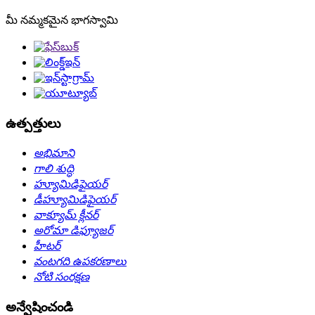
మీ నమ్మకమైన భాగస్వామి
ఉత్పత్తులు
అభిమాని
గాలి శుద్ధి
హ్యూమిడిఫైయర్
డీహ్యూమిడిఫైయర్
వాక్యూమ్ క్లీనర్
అరోమా డిఫ్యూజర్
హీటర్
వంటగది ఉపకరణాలు
నోటి సంరక్షణ
అన్వేషించండి