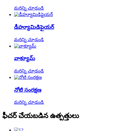
మరిన్ని చూడండి
డీహ్యూమిడిఫైయర్
మరిన్ని చూడండి
వాక్యూమ్
మరిన్ని చూడండి
నోటి సంరక్షణ
మరిన్ని చూడండి
ఫీచర్ చేయబడిన ఉత్పత్తులు