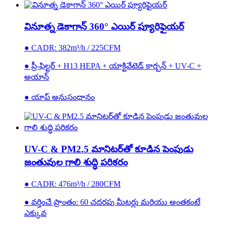
వినూత్న డెకాగాన్ 360° ఎయిర్ ప్యూరిఫైయర్
● CADR: 382m³/h / 225CFM
● ప్రీ-ఫిల్టర్ + H13 HEPA + యాక్టివేటెడ్ కార్బన్ + UV-C +
అయాన్
● యాప్ అనుసంధానం
UV-C & PM2.5 మానిటర్‌తో కూడిన పెంపుడు
జంతువుల గాలి శుద్ధి పరికరం
● CADR: 476m³/h / 280CFM
● వర్తించే ప్రాంతం: 60 చదరపు మీటర్లు మరియు అంతకంటే
ఎక్కువ