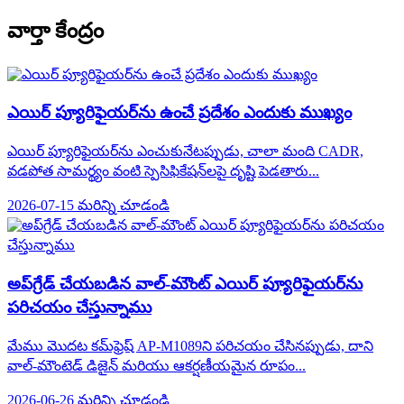
వార్తా కేంద్రం
ఎయిర్ ప్యూరిఫైయర్‌ను ఉంచే ప్రదేశం ఎందుకు ముఖ్యం
ఎయిర్ ప్యూరిఫైయర్‌ను ఎంచుకునేటప్పుడు, చాలా మంది CADR,
వడపోత సామర్థ్యం వంటి స్పెసిఫికేషన్‌లపై దృష్టి పెడతారు...
2026-07-15
మరిన్ని చూడండి
అప్‌గ్రేడ్ చేయబడిన వాల్-మౌంట్ ఎయిర్ ప్యూరిఫైయర్‌ను
పరిచయం చేస్తున్నాము
మేము మొదట కమ్‌ఫ్రెష్ AP-M1089ని పరిచయం చేసినప్పుడు, దాని
వాల్-మౌంటెడ్ డిజైన్ మరియు ఆకర్షణీయమైన రూపం...
2026-06-26
మరిన్ని చూడండి