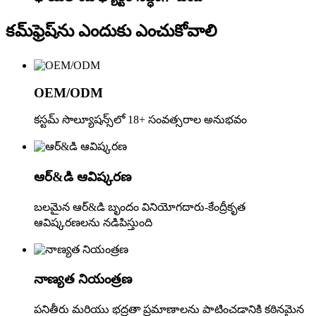
కమ్‌ఫ్రెష్‌ను ఎందుకు ఎంచుకోవాలి
OEM/ODM
కస్టమ్ సొల్యూషన్స్‌లో 18+ సంవత్సరాల అనుభవం
ఆర్&డి ఆవిష్కరణ
బలమైన ఆర్&డి బృందం వినియోగదారు-కేంద్రీకృత
ఆవిష్కరణలను నడిపిస్తుంది
నాణ్యత నియంత్రణ
పనితీరు మరియు భద్రతా ప్రమాణాలను పాటించడానికి కఠినమైన