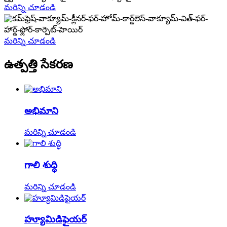
మరిన్ని చూడండి
మరిన్ని చూడండి
ఉత్పత్తి సేకరణ
అభిమాని
మరిన్ని చూడండి
గాలి శుద్ధి
మరిన్ని చూడండి
హ్యూమిడిఫైయర్