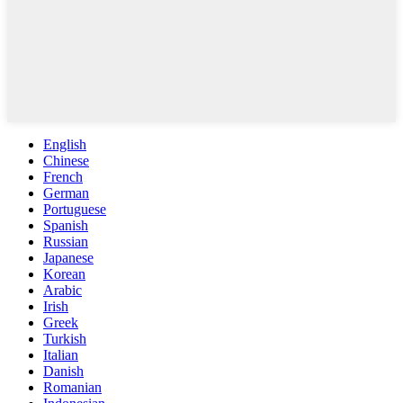
English
Chinese
French
German
Portuguese
Spanish
Russian
Japanese
Korean
Arabic
Irish
Greek
Turkish
Italian
Danish
Romanian