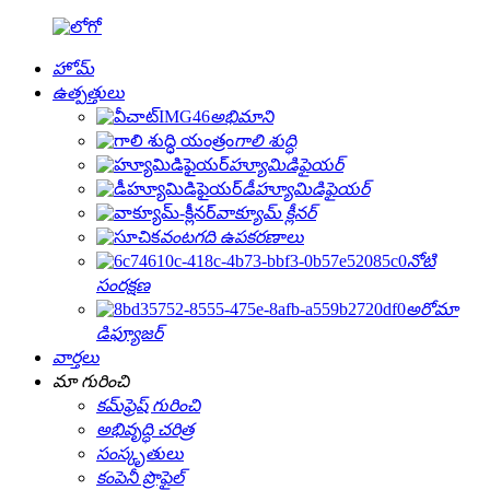
హోమ్
ఉత్పత్తులు
అభిమాని
గాలి శుద్ధి
హ్యూమిడిఫైయర్
డీహ్యూమిడిఫైయర్
వాక్యూమ్ క్లీనర్
వంటగది ఉపకరణాలు
నోటి
సంరక్షణ
అరోమా
డిఫ్యూజర్
వార్తలు
మా గురించి
కమ్‌ఫ్రెష్ గురించి
అభివృద్ధి చరిత్ర
సంస్కృతులు
కంపెనీ ప్రొఫైల్