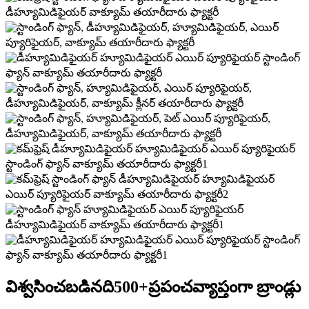
విశ్వసించబడినది
500+
ప్రపంచవ్యాప్తంగా బ్రాండ్లు