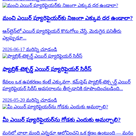
మంచి ఎయిర్ ప్యూరిఫైయర్‌కు నిజంగా ఎక్కువ ధర ఉండాలా?
ఆన్‌లైన్‌లో ఎయిర్ ప్యూరిఫైయర్ కొనుగోలు చేస్తే, మెరుగైన పనితీరు
ఎల్లప్పుడూ...
2026-06-17
మరిన్ని చూడండి
ఫ్యాబ్రిక్-టెక్చర్డ్ ఎయిర్ ప్యూరిఫైయర్ సిరీస్
కేవలం ఒక ఉపకరణం కంటే ఎక్కువగా, కమ్‌ఫ్రెష్ ఫ్యాబ్రిక్-టెక్స్చర్డ్ ఎయిర్
ప్యూరిఫైయర్ సిరీస్ అవసరాలను తీర్చడానికి రూపొందించబడింది...
2026-05-20
మరిన్ని చూడండి
మీ ఎయిర్ ప్యూరిఫైయర్‌ను గోడకు ఎందుకు అమర్చాలి?
మనలో చాలా మంది ఎన్నడూ ఆలోచించని ఒక క్షణం ఉంటుంది — మనం