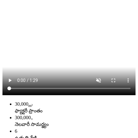
30,000
m²
ఫ్యాక్టరీ ప్రాంతం
300,000
+
నెలవారీ సామర్థ్యం
6
ఉత్పత్తి శ్రేణి