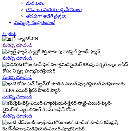
మన బలం
గౌరవాలు మరియు ధృవీకరణలు
తరచుగా అడిగే ప్రశ్నలు
మమ్మల్ని సంప్రదించండి
English
మరిన్ని చూడండి
మరిన్ని చూడండి
మరిన్ని చూడండి
మరిన్ని చూడండి
మరిన్ని చూడండి