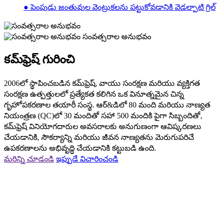
● పెంపుడు జంతువుల వెంట్రుకలను పట్టుకోవడానికి వెడల్పాటి గ్రిల్
సంవత్సరాల అనుభవం
కమ్‌ఫ్రెష్ గురించి
2006లో స్థాపించబడిన కమ్‌ఫ్రెష్, వాయు సంరక్షణ మరియు వ్యక్తిగత
సంరక్షణ ఉత్పత్తులలో ప్రత్యేకత కలిగిన ఒక వినూత్నమైన చిన్న
గృహోపకరణాల తయారీ సంస్థ. ఆర్&డిలో 80 మంది మరియు నాణ్యత
నియంత్రణ (QC)లో 30 మందితో సహా 500 మందికి పైగా సిబ్బందితో,
కమ్‌ఫ్రెష్ వినియోగదారుల అవసరాలకు అనుగుణంగా ఆవిష్కరణలు
చేయడానికి, సౌకర్యాన్ని మరియు జీవన నాణ్యతను మెరుగుపరిచే
ఉపకరణాలను అభివృద్ధి చేయడానికి కట్టుబడి ఉంది.
మరిన్ని చూడండి
ఇప్పుడే విచారించండి