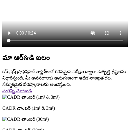
మా ఆర్&డి బలం
కమ్‌ఫ్రెష్ ప్రొఫెషనల్ ల్యాబ్‌లలో కఠినమైన పరీక్షల ద్వారా ఉత్పత్తి శ్రేష్ఠతను
నిర్ధారిస్తుంది, మీ అవసరాలకు అనుగుణంగా అధిక నాణ్యత గల,
నమ్మకమైన పరిష్కారాలను అందిస్తుంది.
మరిన్ని చూడండి
CADR ఛాంబర్ (1m³ & 3m³)