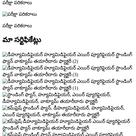
పరీక్షా పరికరాలు
పరీక్షా పరికరాలు
మా సర్టిఫికేట్లు