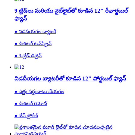
9 బ్లేడ్‌లు మరియు నైట్‌లైట్‌తో కూడిన 12" రీఛార్జబుల్
ఫ్యాన్
● విడదీయగల బ్యాటరీ
● డిజిటల్ టచ్‌స్క్రీన్
● 9-బ్లేడ్ డిజైన్
విడదీయగల బ్యాటరీతో కూడిన 12" పోర్టబుల్ ఫ్యాన్
● ఎత్తు సర్దుబాటు చేయగల
● డిజిటల్ రిమోట్
● బేస్ స్టోరేజ్